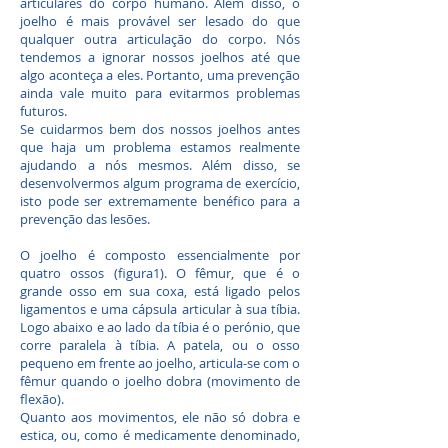
articulares do corpo humano. Além disso, o
joelho é mais provável ser lesado do que
qualquer outra articulação do corpo. Nós
tendemos a ignorar nossos joelhos até que
algo aconteça a eles. Portanto, uma prevenção
ainda vale muito para evitarmos problemas
futuros.
Se cuidarmos bem dos nossos joelhos antes
que haja um problema estamos realmente
ajudando a nós mesmos. Além disso, se
desenvolvermos algum programa de exercício,
isto pode ser extremamente benéfico para a
prevenção das lesões.
O joelho é composto essencialmente por
quatro ossos (figura1). O fêmur, que é o
grande osso em sua coxa, está ligado pelos
ligamentos e uma cápsula articular à sua tíbia.
Logo abaixo e ao lado da tíbia é o perónio, que
corre paralela à tíbia. A patela, ou o osso
pequeno em frente ao joelho, articula-se com o
fêmur quando o joelho dobra (movimento de
flexão).
Quanto aos movimentos, ele não só dobra e
estica, ou, como é medicamente denominado,