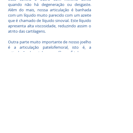
quando não há degeneração ou desgaste.
Além do mais, nossa articulação é banhada
com um líquido muito parecido com um azeite
que é chamado de líquido sinovial. Este líquido
apresenta alta viscosidade, reduzindo assim o
atrito das cartilagens.
Outra parte muito importante de nosso joelho
é a articulação patelofemoral, isto é, a
articulação da patela com o fêmur. É talvez um
dos pontos mais críticos de nosso joelhos, já
que muitas das doenças desta região são de
difícil tratamento, tais como desgastes da
cartilagem e dores crônicas (síndrome da dor
fêmoropatelar), sem causa aparente. A patela
(antigamente chamada de rótula) articula com
o sulco do fêmur chamado de tróclea (ou sulco
troclear). Importante lembrar que há
cartilagem entre estes dois ossos. Em se
falando nisso, a cartilagem que reveste a patela
é a mais espessa (grossa) do corpo humano. O
que prova que as forças que agem nesta
articulação são muito fortes. Em volta da
patela temos os tendões quadriciptal
superiormente (ligando a patela com os