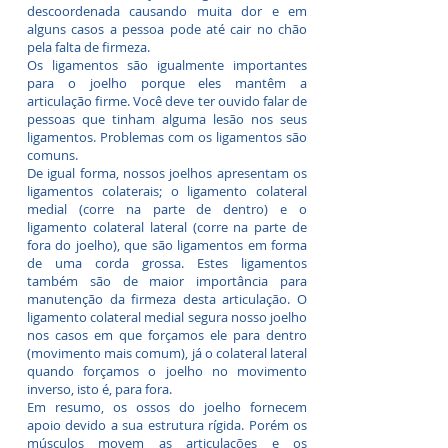
descoordenada causando muita dor e em
alguns casos a pessoa pode até cair no chão
pela falta de firmeza.
Os ligamentos são igualmente importantes
para o joelho porque eles mantêm a
articulação firme. Você deve ter ouvido falar de
pessoas que tinham alguma lesão nos seus
ligamentos. Problemas com os ligamentos são
comuns.
De igual forma, nossos joelhos apresentam os
ligamentos colaterais; o ligamento colateral
medial (corre na parte de dentro) e o
ligamento colateral lateral (corre na parte de
fora do joelho), que são ligamentos em forma
de uma corda grossa. Estes ligamentos
também são de maior importância para
manutenção da firmeza desta articulação. O
ligamento colateral medial segura nosso joelho
nos casos em que forçamos ele para dentro
(movimento mais comum), já o colateral lateral
quando forçamos o joelho no movimento
inverso, isto é, para fora.
Em resumo, os ossos do joelho fornecem
apoio devido a sua estrutura rígida. Porém os
músculos movem as articulações e os