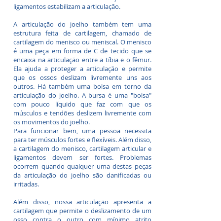
ligamentos estabilizam a articulação.
A articulação do joelho também tem uma
estrutura feita de cartilagem, chamado de
cartilagem do menisco ou meniscal. O menisco
é uma peça em forma de C de tecido que se
encaixa na articulação entre a tíbia e o fêmur.
Ela ajuda a proteger a articulação e permite
que os ossos deslizam livremente uns aos
outros. Há também uma bolsa em torno da
articulação do joelho. A bursa é uma "bolsa"
com pouco líquido que faz com que os
músculos e tendões deslizem livremente com
os movimentos do joelho.
Para funcionar bem, uma pessoa necessita
para ter músculos fortes e flexíveis. Além disso,
a cartilagem do menisco, cartilagem articular e
ligamentos devem ser fortes. Problemas
ocorrem quando qualquer uma destas peças
da articulação do joelho são danificadas ou
irritadas.
Além disso, nossa articulação apresenta a
cartilagem que permite o deslizamento de um
osso contra o outro com mínimo atrito