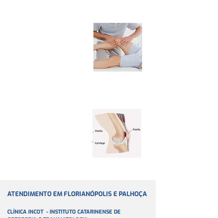
TRATAMENTO DA DOR NA
REGIÃO ANTERIOR
Abordagem do tratamento
e o que se espera dos
joelhos acometidos com
a síndrome da dor anterior
no joelho.
Leia Mais
CONDROMALÁCIA
DA PATELA
Condição patológica
resultante de
alterações estruturais
na superfície da
cartilagem do joelho.
Leia Mais
ATENDIMENTO EM FLORIANÓPOLIS E PALHOÇA
CLÍNICA INCOT - INSTITUTO CATARINENSE DE