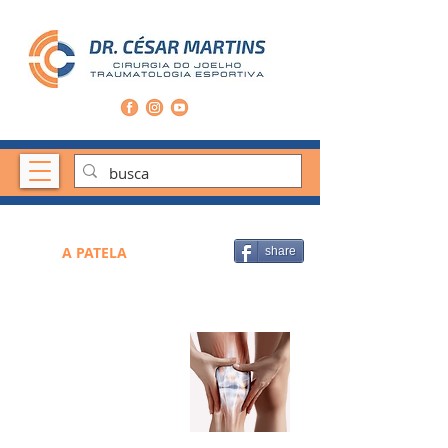
A PATELA
share
DOR ANTERIOR
DO JOELHO
Duas causas comuns de
dor anterior do joelho em
atletas são da síndrome
fêmoro-patelar dolorosa e
a tendinopatia patelar.
Leia Mais